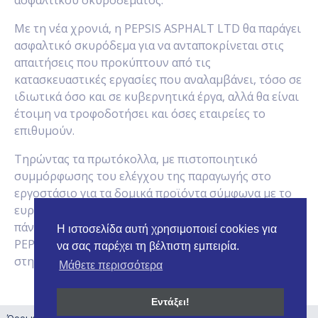
ασφαλτικού σκυροδέματος.
Με τη νέα χρονιά, η PEPSIS ASPHALT LTD θα παράγει
ασφαλτικό σκυρόδεμα για να ανταποκρίνεται στις
απαιτήσεις που προκύπτουν από τις
κατασκευαστικές εργασίες που αναλαμβάνει, τόσο σε
ιδιωτικά όσο και σε κυβερνητικά έργα, αλλά θα είναι
έτοιμη να τροφοδοτήσει και όσες εταιρείες το
επιθυμούν.
Τηρώντας τα πρωτόκολλα, με πιστοποιητικό
συμμόρφωσης του ελέγχου της παραγωγής στο
εργοστάσιο για τα δομικά προϊόντα σύμφωνα με το
ευρωπαϊκό πρότυπο EN 13108-1:2006/AC:2008 και
πάντα με σεβασμό προς το περιβάλλον, η εταιρεία
Η ιστοσελίδα αυτή χρησιμοποιεί cookies για
PEPSIS ASPHALT LTD στοχεύει να δώσει νέα πνοή
να σας παρέχει τη βέλτιστη εμπειρία.
στην κυπριακή αγορά.
Μάθετε περισσότερα
Εντάξει!